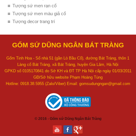
Tượng sứ men rạn cổ
Tượng sứ men màu giả cổ
Tượng decor trang trí
GỐM SỨ DŨNG NGÂN BÁT TRÀNG
Gốm Tinh Hoa - Số nhà 51 (gần Lò Bầu Cổ), đường Bát Tràng, thôn 1
Làng cổ Bát Tràng, xã Bát Tràng, huyện Gia Lâm, Hà Nội
GPKD số 0105170841 do Sở KH và ĐT TP Hà Nội cấp ngày 01/03/2011
GĐ/Sở hữu website Phạm Hoàng Tùng
Hotline: 0918.38.5955 (Zalo/Viber) Email: gomsudungngan@gmail.com
© 2016 - Gốm sứ Dũng Ngân Bát Tràng