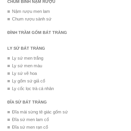
CHUM BÌNH NẬM RƯỢU
Nậm rượu men lam
Chum rượu sành sứ
ĐỈNH TRẦM GỐM BÁT TRÀNG
LY SỨ BÁT TRÀNG
Ly sứ men trắng
Ly sứ men màu
Ly sứ vẽ hoa
Ly gốm sứ giả cổ
Ly cốc lọc trà cá nhân
ĐĨA SỨ BÁT TRÀNG
Đĩa mài sừng tê giác gốm sứ
Đĩa sứ men lam cổ
Đĩa sứ men rạn cổ