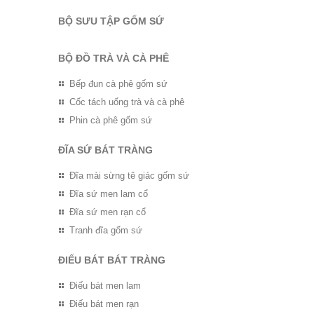
BỘ SƯU TẬP GỐM SỨ
BỘ ĐỒ TRÀ VÀ CÀ PHÊ
Bếp đun cà phê gốm sứ
Cốc tách uống trà và cà phê
Phin cà phê gốm sứ
ĐĨA SỨ BÁT TRÀNG
Đĩa mài sừng tê giác gốm sứ
Đĩa sứ men lam cổ
Đĩa sứ men rạn cổ
Tranh đĩa gốm sứ
ĐIẾU BÁT BÁT TRÀNG
Điếu bát men lam
Điếu bát men rạn