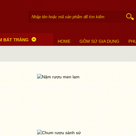
M BÁT TRÀNG
HOME
GỐM SỨ GIA DỤNG
PH