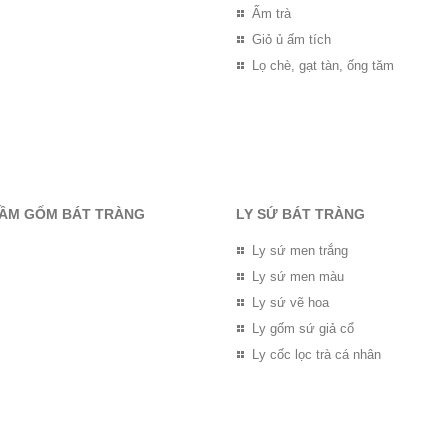
Ấm trà
Giỏ ủ ấm tích
Lọ chè, gạt tàn, ống tăm
RẦM GỐM BÁT TRÀNG
LY SỨ BÁT TRÀNG
Ly sứ men trắng
Ly sứ men màu
Ly sứ vẽ hoa
Ly gốm sứ giả cổ
Ly cốc lọc trà cá nhân