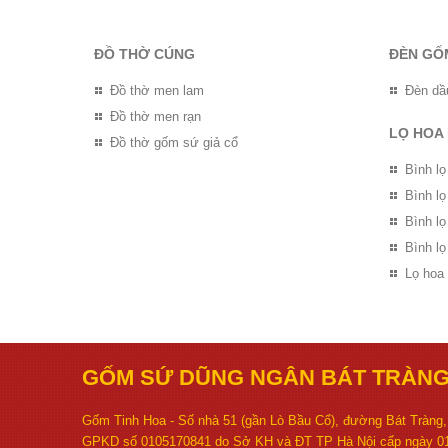
ĐỒ THỜ CÚNG
ĐÈN GỐ
Đồ thờ men lam
Đèn dầ
Đồ thờ men rạn
LỌ HOA
Đồ thờ gốm sứ giả cổ
Bình lọ
Bình l
Bình l
Bình lọ
Lọ hoa
GỐM SỨ DŨNG NGÂN BÁT TRÀN
Gốm Tinh Hoa - Số nhà 51 (gần Lò Bầu Cổ), đường Bát Tràng, 
GPKD số 0105170841 do Sở KH và ĐT TP Hà Nội cấp ngày 01