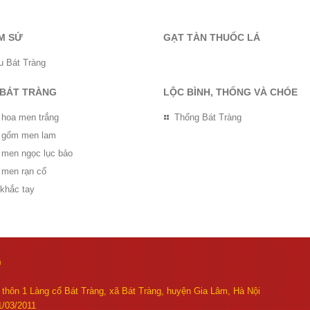
M SỨ
GẠT TÀN THUỐC LÁ
u Bát Tràng
 BÁT TRÀNG
LỘC BÌNH, THỐNG VÀ CHÓE
 hoa men trắng
Thống Bát Tràng
ọ gốm men lam
ọ men ngọc lục bảo
 men rạn cổ
 khắc tay
G
thôn 1 Làng cổ Bát Tràng, xã Bát Tràng, huyện Gia Lâm, Hà Nội
/03/2011