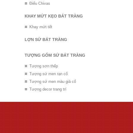
Điếu Chivas
KHAY MỨT KẸO BÁT TRÀNG
Khay mứt tết
LỢN SỨ BÁT TRÀNG
TƯỢNG GỐM SỨ BÁT TRÀNG
Tượng sơn thếp
Tượng sứ men rạn cổ
Tượng sứ men màu giả cổ
Tượng decor trang trí