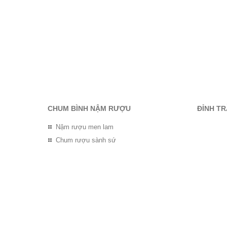
CHUM BÌNH NẬM RƯỢU
ĐỈNH T
Nậm rượu men lam
Chum rượu sành sứ