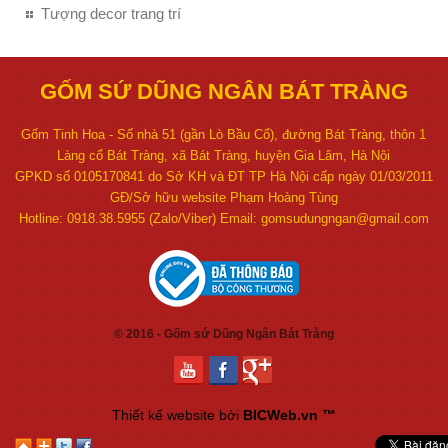
Tượng decor trang trí
GỐM SỨ DŨNG NGÂN BÁT TRÀNG
Gốm Tinh Hoa - Số nhà 51 (gần Lò Bầu Cổ), đường Bát Tràng, thôn 1
Làng cổ Bát Tràng, xã Bát Tràng, huyện Gia Lâm, Hà Nội
GPKD số 0105170841 do Sở KH và ĐT TP Hà Nội cấp ngày 01/03/2011
GĐ/Sở hữu website Phạm Hoàng Tùng
Hotline: 0918.38.5955 (Zalo/Viber) Email: gomsudungngan@gmail.com
© 2016 - Gốm sứ Dũng Ngân Bát Tràng
Thiết kế website
bởi
BICWeb.vn
™