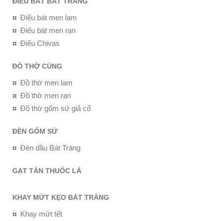
ĐIẾU BÁT BÁT TRÀNG
Điếu bát men lam
Điếu bát men rạn
Điếu Chivas
ĐỒ THỜ CÚNG
Đồ thờ men lam
Đồ thờ men rạn
Đồ thờ gốm sứ giả cổ
ĐÈN GỐM SỨ
Đèn dầu Bát Tràng
GẠT TÀN THUỐC LÁ
KHAY MỨT KẸO BÁT TRÀNG
Khay mứt tết