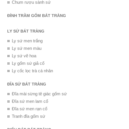
Chum rượu sành sứ
ĐỈNH TRẦM GỐM BÁT TRÀNG
LY SỨ BÁT TRÀNG
Ly sứ men trắng
Ly sứ men màu
Ly sứ vẽ hoa
Ly gốm sứ giả cổ
Ly cốc lọc trà cá nhân
ĐĨA SỨ BÁT TRÀNG
Đĩa mài sừng tê giác gốm sứ
Đĩa sứ men lam cổ
Đĩa sứ men rạn cổ
Tranh đĩa gốm sứ