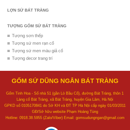
LỢN SỨ BÁT TRÀNG
TƯỢNG GỐM SỨ BÁT TRÀNG
Tượng sơn thếp
Tượng sứ men rạn cổ
Tượng sứ men màu giả cổ
Tượng decor trang trí
GỐM SỨ DŨNG NGÂN BÁT TRÀNG
Gốm Tinh Hoa - Số nhà 51 (gần Lò Bầu Cổ), đường Bát Tràng, thôn 1
Làng cổ Bát Tràng, xã Bát Tràng, huyện Gia Lâm, Hà Nội
GPKD số 0105170841 do Sở KH và ĐT TP Hà Nội cấp ngày 01/03/2011
GĐ/Sở hữu website Phạm Hoàng Tùng
Hotline: 0918.38.5955 (Zalo/Viber) Email: gomsudungngan@gmail.com