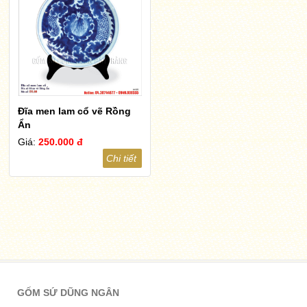
Đĩa men lam cổ vẽ Rồng
Ẩn
Giá:
250.000 đ
Chi tiết
GỐM SỨ DŨNG NGÂN