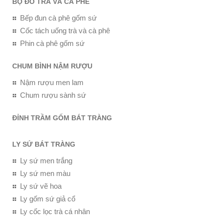
BỘ ĐỒ TRÀ VÀ CÀ PHÊ
Bếp đun cà phê gốm sứ
Cốc tách uống trà và cà phê
Phin cà phê gốm sứ
CHUM BÌNH NẬM RƯỢU
Nậm rượu men lam
Chum rượu sành sứ
ĐỈNH TRẦM GỐM BÁT TRÀNG
LY SỨ BÁT TRÀNG
Ly sứ men trắng
Ly sứ men màu
Ly sứ vẽ hoa
Ly gốm sứ giả cổ
Ly cốc lọc trà cá nhân