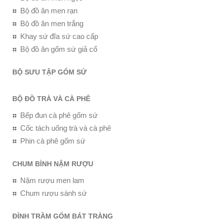
Bộ đồ ăn men rạn
Bộ đồ ăn men trắng
Khay sứ đĩa sứ cao cấp
Bộ đồ ăn gốm sứ giả cổ
BỘ SƯU TẬP GỐM SỨ
BỘ ĐỒ TRÀ VÀ CÀ PHÊ
Bếp đun cà phê gốm sứ
Cốc tách uống trà và cà phê
Phin cà phê gốm sứ
CHUM BÌNH NẬM RƯỢU
Nậm rượu men lam
Chum rượu sành sứ
ĐỈNH TRẦM GỐM BÁT TRÀNG