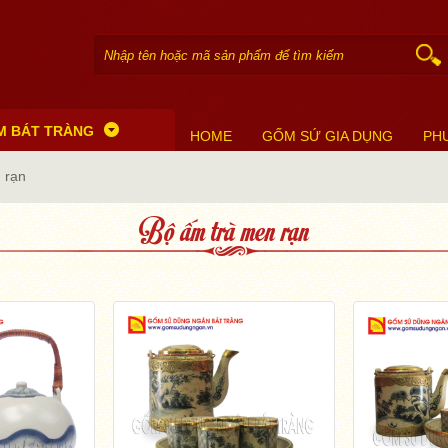
M BÁT TRÀNG
HOME
GỐM SỨ GIA DỤNG
PH
 rạn
Bộ ấm trà men rạn