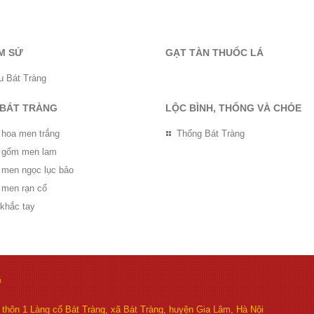
M SỨ
GẠT TÀN THUỐC LÁ
u Bát Tràng
 BÁT TRÀNG
LỘC BÌNH, THỐNG VÀ CHÓE
 hoa men trắng
Thống Bát Tràng
ọ gốm men lam
ọ men ngọc lục bảo
 men rạn cổ
 khắc tay
G
thôn 1 Làng cổ Bát Tràng, xã Bát Tràng, huyện Gia Lâm, Hà Nội