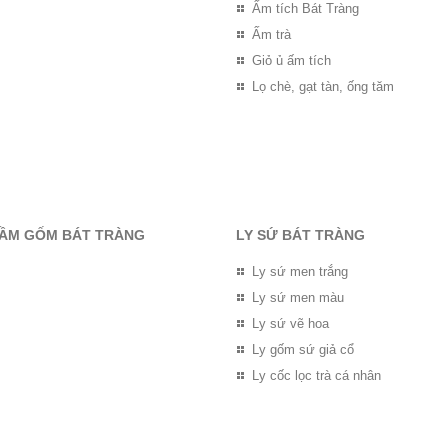
Ấm tích Bát Tràng
Ấm trà
Giỏ ủ ấm tích
Lọ chè, gạt tàn, ống tăm
RẦM GỐM BÁT TRÀNG
LY SỨ BÁT TRÀNG
Ly sứ men trắng
Ly sứ men màu
Ly sứ vẽ hoa
Ly gốm sứ giả cổ
Ly cốc lọc trà cá nhân