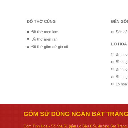
ĐỒ THỜ CÚNG
ĐÈN GỐ
Đồ thờ men lam
Đèn dầ
Đồ thờ men rạn
LỌ HOA
Đồ thờ gốm sứ giả cổ
Bình lọ
Bình l
Bình l
Bình lọ
Lọ hoa
GỐM SỨ DŨNG NGÂN BÁT TRÀN
Gốm Tinh Hoa - Số nhà 51 (gần Lò Bầu Cổ), đường Bát Tràng, 