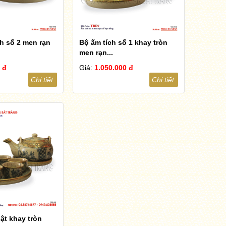
h số 2 men rạn
Bộ ấm tích số 1 khay tròn
men rạn...
 đ
Giá:
1.050.000 đ
Chi tiết
Chi tiết
ật khay tròn