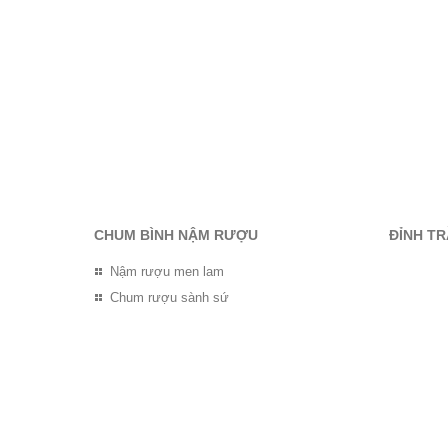
CHUM BÌNH NẬM RƯỢU
ĐỈNH T
Nậm rượu men lam
Chum rượu sành sứ