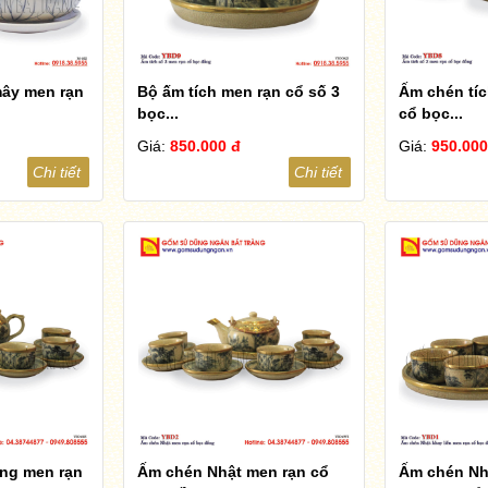
mây men rạn
Bộ ấm tích men rạn cổ số 3
Ấm chén tíc
bọc...
cổ bọc...
Giá:
850.000 đ
Giá:
950.000
Chi tiết
Chi tiết
ng men rạn
Ấm chén Nhật men rạn cổ
Ấm chén Nh