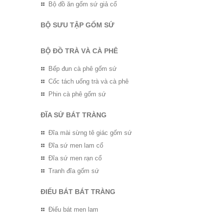
Bộ đồ ăn gốm sứ giả cổ
BỘ SƯU TẬP GỐM SỨ
BỘ ĐỒ TRÀ VÀ CÀ PHÊ
Bếp đun cà phê gốm sứ
Cốc tách uống trà và cà phê
Phin cà phê gốm sứ
ĐĨA SỨ BÁT TRÀNG
Đĩa mài sừng tê giác gốm sứ
Đĩa sứ men lam cổ
Đĩa sứ men rạn cổ
Tranh đĩa gốm sứ
ĐIẾU BÁT BÁT TRÀNG
Điếu bát men lam