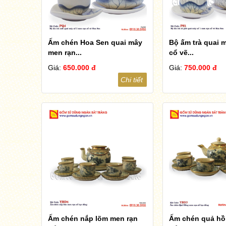
Ấm chén Hoa Sen quai mây
Bộ ấm trà quai 
men rạn...
cổ vẽ...
Giá:
650.000 đ
Giá:
750.000 đ
Chi tiết
Ấm chén nắp lõm men rạn
Ấm chén quả hồ