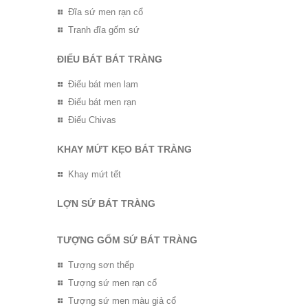
Đĩa sứ men rạn cổ
Tranh đĩa gốm sứ
ĐIẾU BÁT BÁT TRÀNG
Điếu bát men lam
Điếu bát men rạn
Điếu Chivas
KHAY MỨT KẸO BÁT TRÀNG
Khay mứt tết
LỢN SỨ BÁT TRÀNG
TƯỢNG GỐM SỨ BÁT TRÀNG
Tượng sơn thếp
Tượng sứ men rạn cổ
Tượng sứ men màu giả cổ