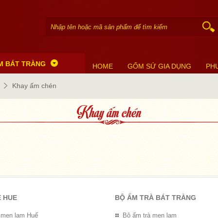
M BÁT TRÀNG
HOME
GỐM SỨ GIA DỤNG
PH
Khay ấm chén
Khay ấm chén
E HUE
BỘ ẤM TRÀ BÁT TRÀNG
 men lam Huế
Bộ ấm trà men lam