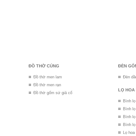
ĐỒ THỜ CÚNG
ĐÈN GỐ
Đồ thờ men lam
Đèn dầ
Đồ thờ men rạn
LỌ HOA
Đồ thờ gốm sứ giả cổ
Bình lọ
Bình l
Bình l
Bình lọ
Lọ hoa