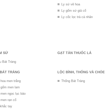
Ly sứ vẽ hoa
Ly gốm sứ giả cổ
Ly cốc lọc trà cá nhân
M SỨ
GẠT TÀN THUỐC LÁ
u Bát Tràng
 BÁT TRÀNG
LỘC BÌNH, THỐNG VÀ CHÓE
 hoa men trắng
Thống Bát Tràng
ọ gốm men lam
ọ men ngọc lục bảo
 men rạn cổ
 khắc tay