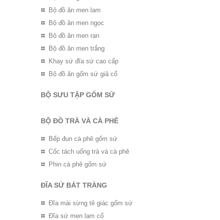
Bộ đồ ăn men lam
Bộ đồ ăn men ngọc
Bộ đồ ăn men rạn
Bộ đồ ăn men trắng
Khay sứ đĩa sứ cao cấp
Bộ đồ ăn gốm sứ giả cổ
BỘ SƯU TẬP GỐM SỨ
BỘ ĐỒ TRÀ VÀ CÀ PHÊ
Bếp đun cà phê gốm sứ
Cốc tách uống trà và cà phê
Phin cà phê gốm sứ
ĐĨA SỨ BÁT TRÀNG
Đĩa mài sừng tê giác gốm sứ
Đĩa sứ men lam cổ