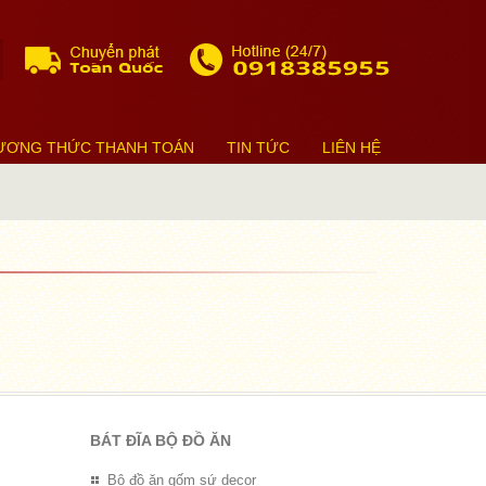
ƯƠNG THỨC THANH TOÁN
TIN TỨC
LIÊN HỆ
BÁT ĐĨA BỘ ĐỒ ĂN
Bộ đồ ăn gốm sứ decor