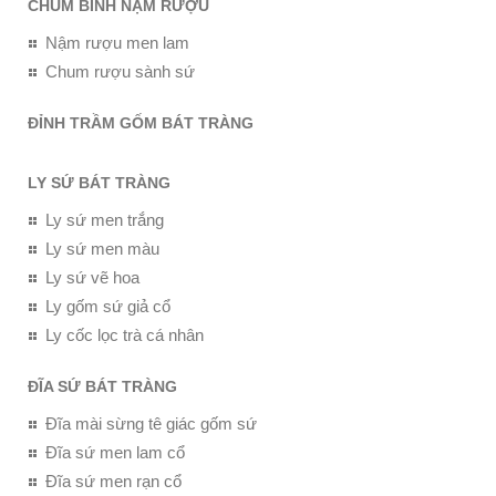
CHUM BÌNH NẬM RƯỢU
Nậm rượu men lam
Chum rượu sành sứ
ĐỈNH TRẦM GỐM BÁT TRÀNG
LY SỨ BÁT TRÀNG
Ly sứ men trắng
Ly sứ men màu
Ly sứ vẽ hoa
Ly gốm sứ giả cổ
Ly cốc lọc trà cá nhân
ĐĨA SỨ BÁT TRÀNG
Đĩa mài sừng tê giác gốm sứ
Đĩa sứ men lam cổ
Đĩa sứ men rạn cổ