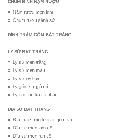
CHUM BÌNH NẬM RƯỢU
Nậm rượu men lam
Chum rượu sành sứ
ĐỈNH TRẦM GỐM BÁT TRÀNG
LY SỨ BÁT TRÀNG
Ly sứ men trắng
Ly sứ men màu
Ly sứ vẽ hoa
Ly gốm sứ giả cổ
Ly cốc lọc trà cá nhân
ĐĨA SỨ BÁT TRÀNG
Đĩa mài sừng tê giác gốm sứ
Đĩa sứ men lam cổ
Đĩa sứ men rạn cổ