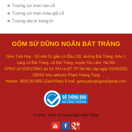
Tượng sứ men rạn cổ
Tượng sứ men màu giả cổ
Tượng decor trang trí
GỐM SỨ DŨNG NGÂN BÁT TRÀNG
Gốm Tinh Hoa - Số nhà 51 (gần Lò Bầu Cổ), đường Bát Tràng, thôn 1
Làng cổ Bát Tràng, xã Bát Tràng, huyện Gia Lâm, Hà Nội
GPKD số 0105170841 do Sở KH và ĐT TP Hà Nội cấp ngày 01/03/2011
GĐ/Sở hữu website Phạm Hoàng Tùng
Hotline: 0918.38.5955 (Zalo/Viber) Email: gomsudungngan@gmail.com
© 2016 - Gốm sứ Dũng Ngân Bát Tràng