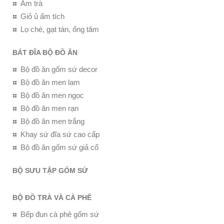
Ấm trà
Giỏ ủ ấm tích
Lọ chè, gạt tàn, ống tăm
BÁT ĐĨA BỘ ĐỒ ĂN
Bộ đồ ăn gốm sứ decor
Bộ đồ ăn men lam
Bộ đồ ăn men ngọc
Bộ đồ ăn men rạn
Bộ đồ ăn men trắng
Khay sứ đĩa sứ cao cấp
Bộ đồ ăn gốm sứ giả cổ
BỘ SƯU TẬP GỐM SỨ
BỘ ĐỒ TRÀ VÀ CÀ PHÊ
Bếp đun cà phê gốm sứ