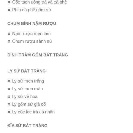
Cốc tách uống trà và cà phê
Phin cà phê gốm sứ
CHUM BÌNH NẬM RƯỢU
Nậm rượu men lam
Chum rượu sành sứ
ĐỈNH TRẦM GỐM BÁT TRÀNG
LY SỨ BÁT TRÀNG
Ly sứ men trắng
Ly sứ men màu
Ly sứ vẽ hoa
Ly gốm sứ giả cổ
Ly cốc lọc trà cá nhân
ĐĨA SỨ BÁT TRÀNG