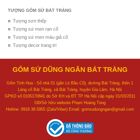
TƯỢNG GỐM SỨ BÁT TRÀNG
Tượng sơn thếp
Tượng sứ men rạn cổ
Tượng sứ men màu giả cổ
Tượng decor trang trí
GỐM SỨ DŨNG NGÂN BÁT TRÀNG
Gốm Tinh Hoa - Số nhà 51 (gần Lò Bầu Cổ), đường Bát Tràng, thôn 1
Làng cổ Bát Tràng, xã Bát Tràng, huyện Gia Lâm, Hà Nội
GPKD số 0105170841 do Sở KH và ĐT TP Hà Nội cấp ngày 01/03/2011
GĐ/Sở hữu website Phạm Hoàng Tùng
Hotline: 0918.38.5955 (Zalo/Viber) Email: gomsudungngan@gmail.com