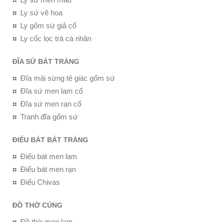
Ly sứ vẽ hoa
Ly gốm sứ giả cổ
Ly cốc lọc trà cá nhân
ĐĨA SỨ BÁT TRÀNG
Đĩa mài sừng tê giác gốm sứ
Đĩa sứ men lam cổ
Đĩa sứ men rạn cổ
Tranh đĩa gốm sứ
ĐIẾU BÁT BÁT TRÀNG
Điếu bát men lam
Điếu bát men rạn
Điếu Chivas
ĐỒ THỜ CÚNG
Đồ thờ men lam