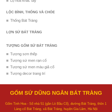
Lọ hoa khắc tay
LỘC BÌNH, THỐNG VÀ CHÓE
Thống Bát Tràng
LỢN SỨ BÁT TRÀNG
TƯỢNG GỐM SỨ BÁT TRÀNG
Tượng sơn thếp
Tượng sứ men rạn cổ
Tượng sứ men màu giả cổ
Tượng decor trang trí
GỐM SỨ DŨNG NGÂN BÁT TRÀNG
Gốm Tinh Hoa - Số nhà 51 (gần Lò Bầu Cổ), đường Bát Tràng, thôn 1
Làng cổ Bát Tràng, xã Bát Tràng, huyện Gia Lâm, Hà Nội