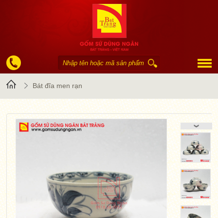
Trang
Bát đĩa men rạn
chủ