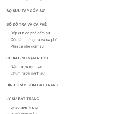
BỘ SƯU TẬP GỐM SỨ
BỘ ĐỒ TRÀ VÀ CÀ PHÊ
Bếp đun cà phê gốm sứ
Cốc tách uống trà và cà phê
Phin cà phê gốm sứ
CHUM BÌNH NẬM RƯỢU
Nậm rượu men lam
Chum rượu sành sứ
ĐỈNH TRẦM GỐM BÁT TRÀNG
LY SỨ BÁT TRÀNG
Ly sứ men trắng
Ly sứ men màu