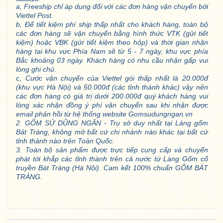
a, Freeship chỉ áp dụng đối với các đơn hàng vận chuyển bởi
Viettel Post.
b, Để tiết kiệm phí ship thấp nhất cho khách hàng, toàn bộ
các đơn hàng sẽ vận chuyển bằng hình thức VTK (gửi tiết
kiệm) hoặc VBK (gửi tiết kiệm theo hộp) và thời gian nhận
hàng tại khu vực Phía Nam sẽ từ 5 - 7 ngày, khu vực phía
Bắc khoảng 03 ngày. Khách hàng có nhu cầu nhận gấp vui
lòng ghi chú.
c, Cước vận chuyển của Viettel gói thấp nhất là 20.000đ
(khu vực Hà Nội) và 50.000đ (các tỉnh thành khác) vậy nên
các đơn hàng có giá trị dưới 200.000đ quý khách hàng vui
lòng xác nhận đồng ý phí vận chuyển sau khi nhận được
email phản hồi từ hệ thống website Gomsudungngan.vn
2. GỐM SỨ DŨNG NGÂN - Trụ sở duy nhất tại Làng gốm
Bát Tràng, không mở bất cứ chi nhánh nào khác tại bất cứ
tỉnh thành nào trên Toàn Quốc.
3. Toàn bộ sản phẩm được trực tiếp cung cấp và chuyển
phát tới khắp các tỉnh thành trên cả nước từ Làng Gốm cổ
truyền Bát Tràng (Hà Nội). Cam kết 100% chuẩn GỐM BÁT
TRÀNG.