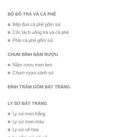
BỘ ĐỒ TRÀ VÀ CÀ PHÊ
Bếp đun cà phê gốm sứ
Cốc tách uống trà và cà phê
Phin cà phê gốm sứ
CHUM BÌNH NẬM RƯỢU
Nậm rượu men lam
Chum rượu sành sứ
ĐỈNH TRẦM GỐM BÁT TRÀNG
LY SỨ BÁT TRÀNG
Ly sứ men trắng
Ly sứ men màu
Ly sứ vẽ hoa