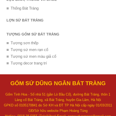
Thống Bát Tràng
LỢN SỨ BÁT TRÀNG
TƯỢNG GỐM SỨ BÁT TRÀNG
Tượng sơn thếp
Tượng sứ men rạn cổ
Tượng sứ men màu giả cổ
Tượng decor trang trí
GỐM SỨ DŨNG NGÂN BÁT TRÀNG
Gốm Tinh Hoa - Số nhà 51 (gần Lò Bầu Cổ), đường Bát Tràng, thôn 1
Làng cổ Bát Tràng, xã Bát Tràng, huyện Gia Lâm, Hà Nội
GPKD số 0105170841 do Sở KH và ĐT TP Hà Nội cấp ngày 01/03/2011
GĐ/Sở hữu website Phạm Hoàng Tùng