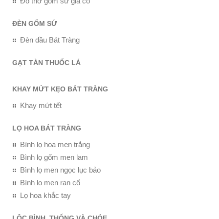
Đồ thờ gốm sứ giả cổ
ĐÈN GỐM SỨ
Đèn dầu Bát Tràng
GẠT TÀN THUỐC LÁ
KHAY MỨT KẸO BÁT TRÀNG
Khay mứt tết
LỌ HOA BÁT TRÀNG
Bình lọ hoa men trắng
Bình lọ gốm men lam
Bình lọ men ngọc lục bảo
Bình lọ men rạn cổ
Lọ hoa khắc tay
LỘC BÌNH, THỐNG VÀ CHÓE