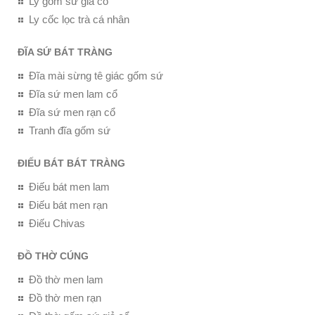
Ly gốm sứ giả cổ
Ly cốc lọc trà cá nhân
ĐĨA SỨ BÁT TRÀNG
Đĩa mài sừng tê giác gốm sứ
Đĩa sứ men lam cổ
Đĩa sứ men rạn cổ
Tranh đĩa gốm sứ
ĐIẾU BÁT BÁT TRÀNG
Điếu bát men lam
Điếu bát men rạn
Điếu Chivas
ĐỒ THỜ CÚNG
Đồ thờ men lam
Đồ thờ men rạn