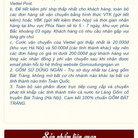
Viettel Post.
b, Để tiết kiệm phí ship thấp nhất cho khách hàng, toàn bộ
các đơn hàng sẽ vận chuyển bằng hình thức VTK (gửi tiết
kiệm) hoặc VBK (gửi tiết kiệm theo hộp) và thời gian nhận
hàng tại khu vực Phía Nam sẽ từ 5 - 7 ngày, khu vực phía
Bắc khoảng 03 ngày. Khách hàng có nhu cầu nhận gấp vui
lòng ghi chú.
c, Cước vận chuyển của Viettel gói thấp nhất là 20.000đ
(khu vực Hà Nội) và 50.000đ (các tỉnh thành khác) vậy nên
các đơn hàng có giá trị dưới 200.000đ quý khách hàng vui
lòng xác nhận đồng ý phí vận chuyển sau khi nhận được
email phản hồi từ hệ thống website Gomsudungngan.vn
2. GỐM SỨ DŨNG NGÂN - Trụ sở duy nhất tại Làng gốm
Bát Tràng, không mở bất cứ chi nhánh nào khác tại bất cứ
tỉnh thành nào trên Toàn Quốc.
3. Toàn bộ sản phẩm được trực tiếp cung cấp và chuyển
phát tới khắp các tỉnh thành trên cả nước từ Làng Gốm cổ
truyền Bát Tràng (Hà Nội). Cam kết 100% chuẩn GỐM BÁT
TRÀNG.
Sản phẩm liên quan