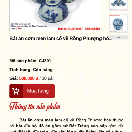
Bát ăn cơm men lam cổ vẽ Rồng Phượng hóa
Mã sản phẩm: CJ301
Tình trạng:
Còn hàng
Giá:
500.000 đ
/ 10 cái
Mua hàng
Thông tin sản phẩm
Bát ăn cơm men lam cổ
vẽ Rồng Phượng hóa thuộc
bộ
bát đĩa bộ đồ ăn gốm sứ Bát Tràng cao cấp
gồm đủ
loại:
Bát tô
,
đĩa tròn
,
đĩa sâu lòng
,
đĩa Salat
,
đĩa bầu dục
,