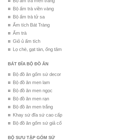
Bộ ấm trà men trắng
Bộ ấm trà viền vàng
Bộ ấm trà tử sa
Ấm tích Bát Tràng
Ấm trà
Giỏ ủ ấm tích
Lọ chè, gạt tàn, ống tăm
BÁT ĐĨA BỘ ĐỒ ĂN
Bộ đồ ăn gốm sứ decor
Bộ đồ ăn men lam
Bộ đồ ăn men ngọc
Bộ đồ ăn men rạn
Bộ đồ ăn men trắng
Khay sứ đĩa sứ cao cấp
Bộ đồ ăn gốm sứ giả cổ
BỘ SƯU TẬP GỐM SỨ