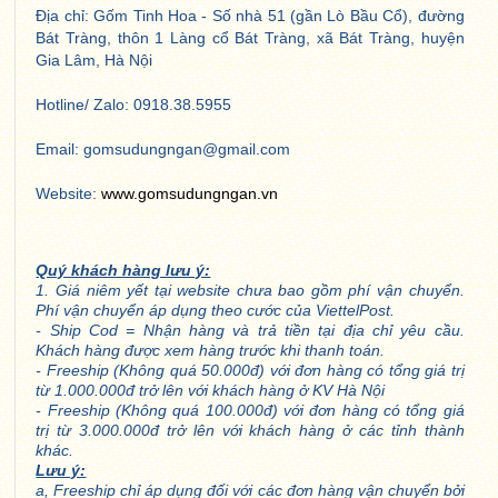
Địa chỉ: Gốm Tinh Hoa - Số nhà 51 (gần Lò Bầu Cổ), đường
Bát Tràng, thôn 1 Làng cổ Bát Tràng, xã Bát Tràng, huyện
Gia Lâm, Hà Nội
Hotline/ Zalo: 0918.38.5955
Email: gomsudungngan@gmail.com
Website:
www.gomsudungngan.vn
Quý khách hàng lưu ý:
1. Giá niêm yết tại website chưa bao gồm phí vận chuyển.
Phí vận chuyển áp dụng theo cước của ViettelPost.
- Ship Cod = Nhận hàng và trả tiền tại địa chỉ yêu cầu.
Khách hàng được xem hàng trước khi thanh toán.
- Freeship (Không quá 50.000đ) với đơn hàng có tổng giá trị
từ 1.000.000đ trở lên với khách hàng ở KV Hà Nội
- Freeship (Không quá 100.000đ) với đơn hàng có tổng giá
trị từ 3.000.000đ trở lên với khách hàng ở các tỉnh thành
khác.
Lưu ý:
a, Freeship chỉ áp dụng đối với các đơn hàng vận chuyển bởi