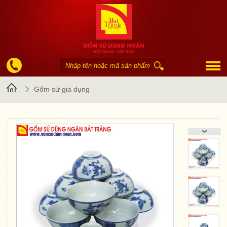
Trang
Gốm sứ gia dụng
chủ